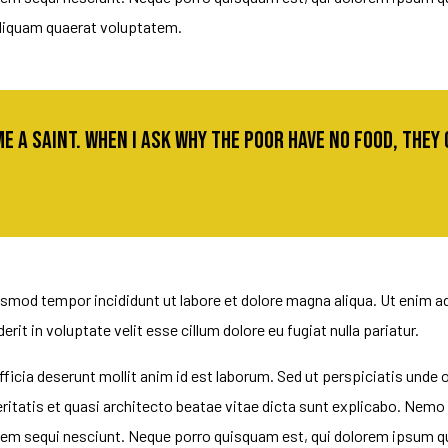
liquam quaerat voluptatem.
me a saint. When I ask why the poor have no food, they
usmod tempor incididunt ut labore et dolore magna aliqua. Ut enim ad
it in voluptate velit esse cillum dolore eu fugiat nulla pariatur.
fficia deserunt mollit anim id est laborum. Sed ut perspiciatis und
eritatis et quasi architecto beatae vitae dicta sunt explicabo. Nem
em sequi nesciunt. Neque porro quisquam est, qui dolorem ipsum quia