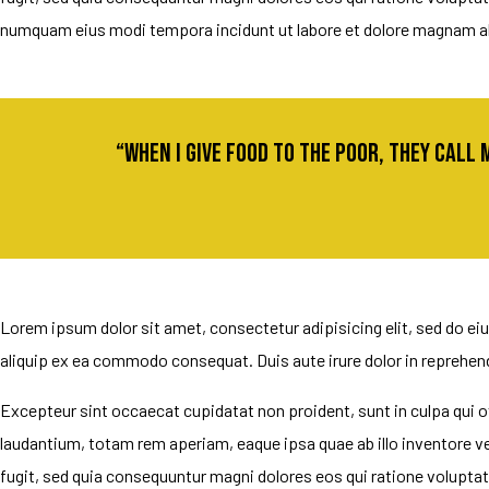
numquam eius modi tempora incidunt ut labore et dolore magnam a
“When I give food to the poor, they call 
Lorem ipsum dolor sit amet, consectetur adipisicing elit, sed do ei
aliquip ex ea commodo consequat. Duis aute irure dolor in reprehender
Excepteur sint occaecat cupidatat non proident, sunt in culpa qui o
laudantium, totam rem aperiam, eaque ipsa quae ab illo inventore v
fugit, sed quia consequuntur magni dolores eos qui ratione voluptat