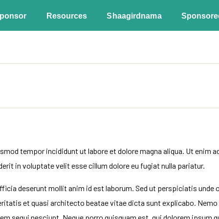
ponsor
Resources
Shaagirdnama
Sponsore
usmod tempor incididunt ut labore et dolore magna aliqua. Ut enim ad
it in voluptate velit esse cillum dolore eu fugiat nulla pariatur.
fficia deserunt mollit anim id est laborum. Sed ut perspiciatis und
eritatis et quasi architecto beatae vitae dicta sunt explicabo. Nem
em sequi nesciunt. Neque porro quisquam est, qui dolorem ipsum quia