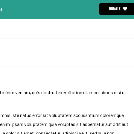
DONATE
d
 minim veniam, quis nostrud exercitation ullamco laboris nisi ut
e omnis iste natus error sit voluptatem accusantium doloremque
o enim ipsam voluptatem quia voluptas sit aspernatur aut odit aut
 dolor sit amet, consectetur, adipisci velit, sed quia non