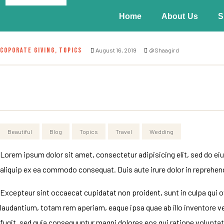
Home
About Us
S
COPORATE GIVING
,
TOPICS
August 16, 2019
@Shaagird
Beautiful
Blog
Topics
Travel
Wedding
Lorem ipsum dolor sit amet, consectetur adipisicing elit, sed do ei
aliquip ex ea commodo consequat. Duis aute irure dolor in reprehender
Excepteur sint occaecat cupidatat non proident, sunt in culpa qui o
laudantium, totam rem aperiam, eaque ipsa quae ab illo inventore v
fugit, sed quia consequuntur magni dolores eos qui ratione voluptat